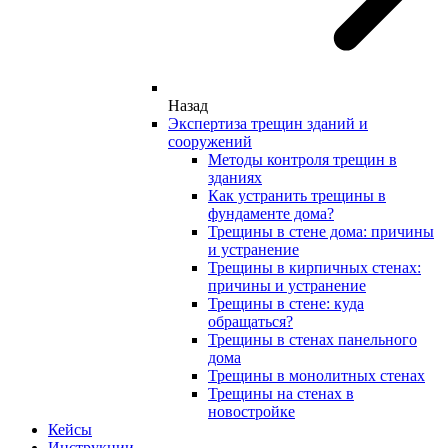
Назад
Экспертиза трещин зданий и
сооружений
Методы контроля трещин в
зданиях
Как устранить трещины в
фундаменте дома?
Трещины в стене дома: причины
и устранение
Трещины в кирпичных стенах:
причины и устранение
Трещины в стене: куда
обращаться?
Трещины в стенах панельного
дома
Трещины в монолитных стенах
Трещины на стенах в
новостройке
Кейсы
Инструкции