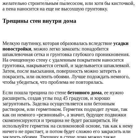
желательно строительным пылесосом, или хотя бы кисточкой,
а пена наносится на еще не высохшую грунтовку.
Трещины стен внутри дома
Мелкую паутинку, которая образовалась вследствие
усадки
новостройки
, можно легко замазать: понадобится
шпаклевочная сетка и грунтовка глубокого проникновения.
На очищенную стену с удаленным покрытием наносится
грунтовка, накрывается сеткой, и заделывается шпаклевкой.
Затем, после высыхания, поверхность можно затереть и
покрасить, или оклеить обоями. Лучше подождать немного,
чтобы убедиться, что проблема не повторилась.
Если пошла трещина по стене
бетонного дома
, ее нужно
расширить, создав углы под 45 градусов, и хорошо
загрунтовать. Заделка осуществляется или бетонным
раствором, или герметиком. Герметик подходит лучше, так
как он немного «резиновый», а значит, будущее подвижки
скомпенсируются и трещина не будет расширяться. Не
используйте герметик на силиконовой основе, так как к нему
ничего не пристает, и потом будет сложно его закрасить или
заклеить обоями. Трещину в стене дома можно также