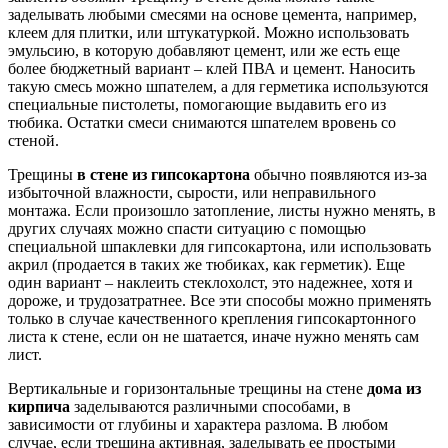
заделывать любыми смесями на основе цемента, например,
клеем для плитки, или штукатуркой. Можно использовать
эмульсию, в которую добавляют цемент, или же есть еще
более бюджетный вариант – клей ПВА и цемент. Наносить
такую смесь можно шпателем, а для герметика используются
специальные пистолеты, помогающие выдавить его из
тюбика. Остатки смеси снимаются шпателем вровень со
стеной.
Трещины
в стене из гипсокартона
обычно появляются из-за
избыточной влажности, сырости, или неправильного
монтажа. Если произошло затопление, листы нужно менять, в
других случаях можно спасти ситуацию с помощью
специальной шпаклевки для гипсокартона, или использовать
акрил (продается в таких же тюбиках, как герметик). Еще
один вариант – наклеить стеклохолст, это надежнее, хотя и
дороже, и трудозатратнее. Все эти способы можно применять
только в случае качественного крепления гипсокартонного
листа к стене, если он не шатается, иначе нужно менять сам
лист.
Вертикальные и горизонтальные трещины на стене
дома из
кирпича
заделываются различными способами, в
зависимости от глубины и характера разлома. В любом
случае, если трещина активная, заделывать ее простыми