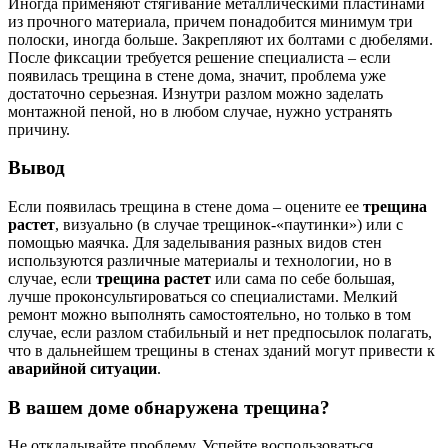
Иногда применяют стягивание металлическими пластинами
из прочного материала, причем понадобится минимум три
полоски, иногда больше. Закрепляют их болтами с дюбелями.
После фиксации требуется решение специалиста – если
появилась трещина в стене дома, значит, проблема уже
достаточно серьезная. Изнутри разлом можно заделать
монтажной пеной, но в любом случае, нужно устранять
причину.
Вывод
Если появилась трещина в стене дома – оцените ее
трещина
растет
, визуально (в случае трещинок-«паутинки») или с
помощью маячка. Для заделывания разных видов стен
используются различные материалы и технологии, но в
случае, если
трещина растет
или сама по себе большая,
лучше проконсультироваться со специалистами. Мелкий
ремонт можно выполнять самостоятельно, но только в том
случае, если разлом стабильный и нет предпосылок полагать,
что в дальнейшем трещины в стенах зданий могут привести к
аварийной ситуации
.
В вашем доме обнаружена трещина?
Не откладывайте проблему. Успейте воспользоваться