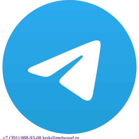
+7 (391)
988-93-08
krsk@melwood.ru