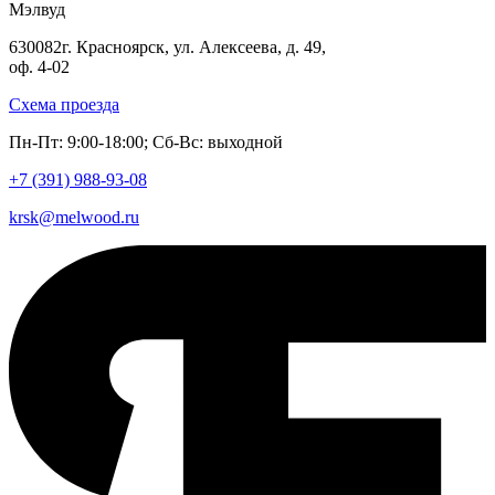
Мэлвуд
630082
г. Красноярск
,
ул. Алексеева, д. 49,
оф. 4-02
Схема проезда
Пн-Пт: 9:00-18:00; Сб-Вс: выходной
+7 (391)
988-93-08
krsk@melwood.ru